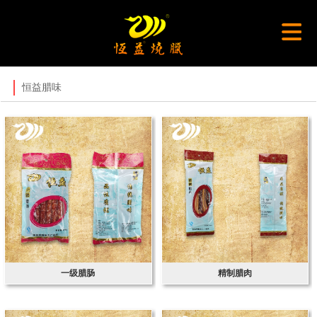
恒益腊味
一级腊肠
精制腊肉