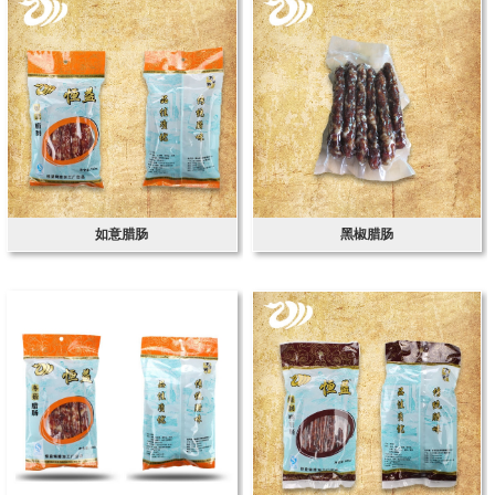
如意腊肠
黑椒腊肠