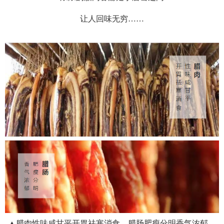
让人回味无穷……
▲腊肉性味咸甘平开胃祛寒消食，腊肠肥瘦分明香气浓郁。