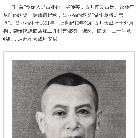
“恒益”创始人是吕亚福，字传英，古井南朗吕氏。家族有
从商的历史，据族谱记载，吕亚福的叔父“做生意极之忠
厚”。吕亚福生于1891年，上世纪10年代在古井天成圩开办肉
档，袭传统烧腊店加工并销售烧鹅、烧肉、腊味，由于生意
畅旺，从此在天成圩安居。