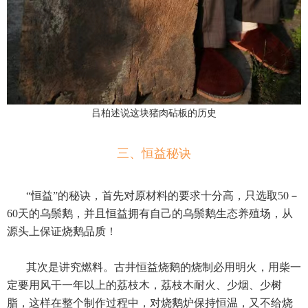
吕柏述说这块猪肉砧板的历史
三、恒益秘诀
“恒益”的秘诀，首先对原材料的要求十分高，只选取50－
60天的乌鬃鹅，并且恒益拥有自己的乌鬃鹅生态养殖场，从
源头上保证烧鹅品质！
其次是讲究燃料。古井恒益烧鹅的烧制必用明火，用柴一
定要用风干一年以上的荔枝木，荔枝木耐火、少烟、少树
脂，这样在整个制作过程中，对烧鹅炉保持恒温，又不给烧