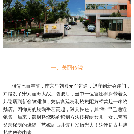
一、美丽传说
相传七百年前，南宋皇朝被元军进逼，退守到新会崖门，
并爆发了宋元崖海大战。战败后，当中一位宫廷御厨带着女
儿隐居到新会银洲湖，凭借宫廷秘制烧鹅配方经营起一家烧
鹅店。因御厨的烧鹅手艺高超，独具特色，其“香”早已远近
驰名。后来，御厨将烧鹅的秘制方法传授给女儿，女儿带着
父亲秘制的烧鹅手艺嫁到古井镇并发扬光大！这便是古井烧
鹅的传说由来。