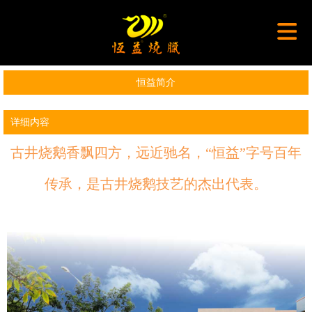
恒益简介
详细内容
古井烧鹅香飘四方，远近驰名，“恒益”字号百年
传承，是古井烧鹅技艺的杰出代表。