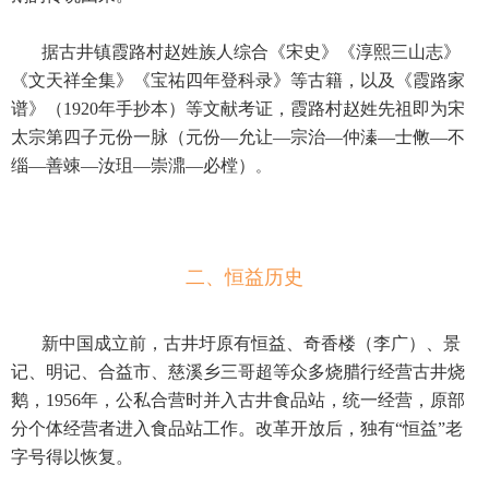
据古井镇霞路村赵姓族人综合《宋史》《淳熙三山志》
《文天祥全集》《宝祐四年登科录》等古籍，以及《霞路家
谱》（1920年手抄本）等文献考证，霞路村赵姓先祖即为宋
太宗第四子元份一脉（元份—允让—宗治—仲溱—士敒—不
缁—善竦—汝珇—崇濎—必樘）
。
二、恒益历史
新中国成立前，古井圩原有恒益、奇香楼（李广）、景
记、明记、合益市、慈溪乡三哥超等众多烧腊行经营古井烧
鹅，1956年，公私合营时并入古井食品站，统一经营，原部
分个体经营者进入食品站工作。改革开放后，独有“恒益”老
字号得以恢复。