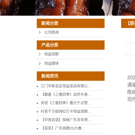
【获
新闻分类
公司新闻
产品分类
恒益烧鹅
恒益腊味
新闻资讯
2
酒
江门市新会区恒益食品有限公...
陈
【跟着《三餐四季》品侨乡美...
司
央视《三餐四季》撒贝宁点赞...
抖音千万级网红打卡恒益烧鹅...
【中英双语】探秘广东百年烤...
【获奖】广东烧腊2025春...