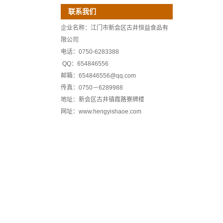
联系我们
企业名称：江门市新会区古井恒益食品有
限公司
电话：0750-6283388
QQ：654846556
邮箱：654846556@qq.com
传真：0750－6289988
地址：新会区古井镇霞路寮牌楼
网址：www.hengyishaoe.com